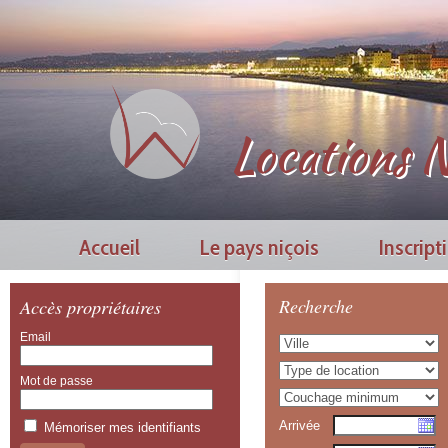
Locations N
Accueil
Le pays niçois
Inscript
Accès propriétaires
Recherche
Email
Mot de passe
Arrivée
Mémoriser mes identifiants