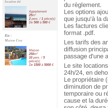
location été
du règlement.
Les options ajou
Appartement
25
m²
que jusqu'à la d
2
pers. /
1
pièce(s)
De
500
à
500
€
Les factures cli
format .pdf.
Eze :
Maison Cosy
Les tarifs des a
diffusion princi
Maison
250
m²
passage d'une 
10
pers. /
5
pièce(s)
Le site location
De
1500
à
5000
€
24h/24, en deho
Le propriétaire 
diminution de p
temporaire ou ré
cause et la duré
son côté, devra 