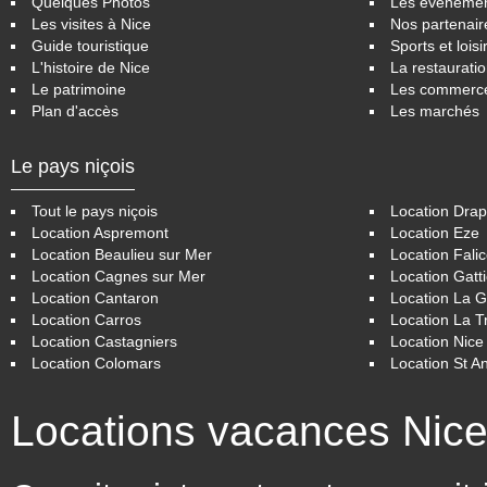
Quelques Photos
Les éveneme
Les visites à Nice
Nos partenair
Guide touristique
Sports et loisi
L'histoire de Nice
La restaurati
Le patrimoine
Les commerc
Plan d'accès
Les marchés
Le pays niçois
Tout le pays niçois
Location Drap
Location Aspremont
Location Eze
Location Beaulieu sur Mer
Location Fali
Location Cagnes sur Mer
Location Gatt
Location Cantaron
Location La 
Location Carros
Location La Tr
Location Castagniers
Location Nice
Location Colomars
Location St A
Locations vacances Nic