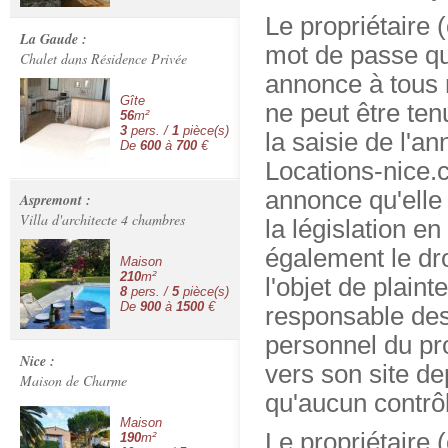
Le propriétaire 
La Gaude :
mot de passe qu
Chalet dans Résidence Privée
annonce à tous
Gîte
ne peut être te
56
m²
3
pers. /
1
pièce(s)
la saisie de l'a
De
600
à
700
€
Locations-nice.c
annonce qu'elle 
Aspremont :
Villa d'architecte 4 chambres
la législation e
également le dro
Maison
210
m²
l'objet de plain
8
pers. /
5
pièce(s)
De
900
à
1500
€
responsable des 
personnel du pro
Nice :
vers son site de
Maison de Charme
qu'aucun contrô
Maison
Le propriétaire 
190
m²