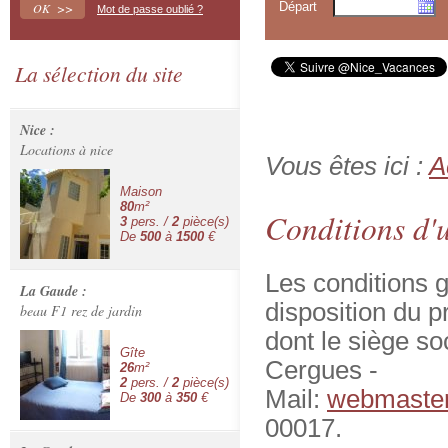
Départ
Mot de passe oublié ?
La sélection du site
Nice :
Locations à nice
Vous êtes ici :
A
Maison
80
m²
Conditions d'u
3
pers. /
2
pièce(s)
De
500
à
1500
€
Les conditions g
La Gaude :
disposition du 
beau F1 rez de jardin
dont le siège so
Gîte
Cergues -
26
m²
2
pers. /
2
pièce(s)
Mail:
webmaster
De
300
à
350
€
00017.