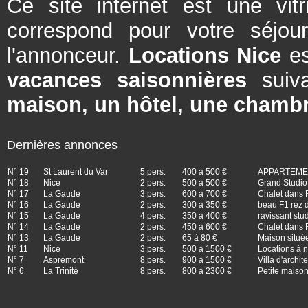
Ce site internet est une vit
correspond pour votre séjou
l'annonceur.
Locations Nice
es
vacances saisonnières
suiva
maison, un hôtel, une chambr
Dernières annonces
N° 19
St Laurent du Var
5 pers.
400 à 500 €
APPARTEMEN
N° 18
Nice
2 pers.
500 à 500 €
Grand Studio 
N° 17
La Gaude
3 pers.
600 à 700 €
Chalet dans 
N° 16
La Gaude
2 pers.
300 à 350 €
beau F1 rez d
N° 15
La Gaude
4 pers.
350 à 400 €
ravissant stu
N° 14
La Gaude
2 pers.
450 à 600 €
Chalet dans 
N° 13
La Gaude
2 pers.
65 à 80 €
Maison situé
N° 11
Nice
3 pers.
500 à 1500 €
Locations à n
N° 7
Aspremont
8 pers.
900 à 1500 €
Villa d'archi
N° 6
La Trinité
8 pers.
800 à 2300 €
Petite maison