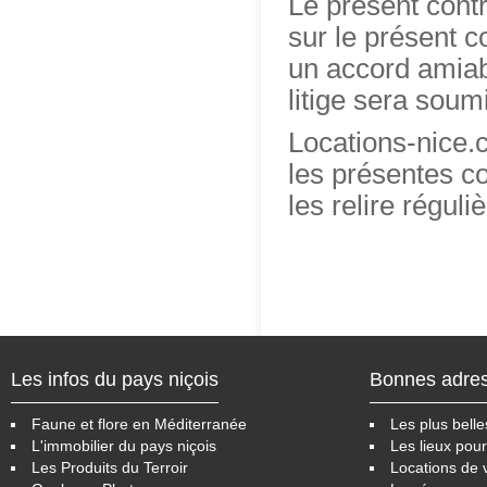
Le présent contra
sur le présent c
un accord amiabl
litige sera sou
Locations-nice.c
les présentes co
les relire réguli
Les infos du pays niçois
Bonnes adre
Faune et flore en Méditerranée
Les plus belle
L'immobilier du pays niçois
Les lieux pour
Les Produits du Terroir
Locations de 