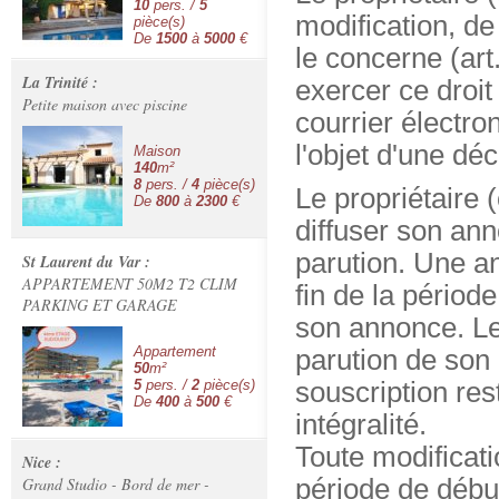
10
pers. /
5
modification, de
pièce(s)
De
1500
à
5000
€
le concerne (art.
La Trinité :
exercer ce droit
Petite maison avec piscine
courrier électro
l'objet d'une dé
Maison
140
m²
8
pers. /
4
pièce(s)
Le propriétaire 
De
800
à
2300
€
diffuser son ann
parution. Une a
St Laurent du Var :
APPARTEMENT 50M2 T2 CLIM
fin de la périod
PARKING ET GARAGE
son annonce. Le
Appartement
parution de son
50
m²
5
pers. /
2
pièce(s)
souscription re
De
400
à
500
€
intégralité.
Toute modificati
Nice :
Grand Studio - Bord de mer -
période de débu