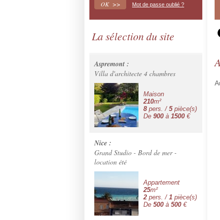
Mot de passe oublié ?
La sélection du site
A
Aspremont :
Villa d'architecte 4 chambres
A
Maison
210
m²
8
pers. /
5
pièce(s)
De
900
à
1500
€
Nice :
Grand Studio - Bord de mer -
location été
Appartement
25
m²
2
pers. /
1
pièce(s)
De
500
à
500
€