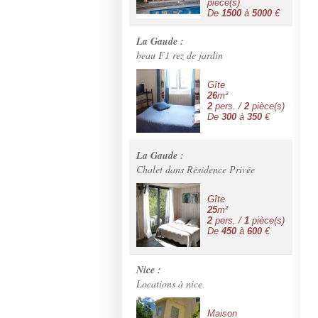
pièce(s)
De
1500
à
5000
€
La Gaude :
beau F1 rez de jardin
Gîte
26
m²
2
pers. /
2
pièce(s)
De
300
à
350
€
La Gaude :
Chalet dans Résidence Privée
Gîte
25
m²
2
pers. /
1
pièce(s)
De
450
à
600
€
Nice :
Locations à nice
Maison