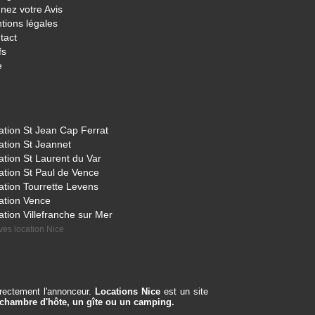
nez votre Avis
tions légales
tact
fs
e
ation St Jean Cap Ferrat
ation St Jeannet
ation St Laurent du Var
ation St Paul de Vence
ation Tourrette Levens
ation Vence
ation Villefranche sur Mer
ves location Nice
irectement l'annonceur.
Locations Nice
est un site
 chambre d'hôte, un gîte ou un camping.