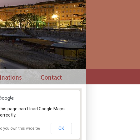
inations
Contact
his page can't load Google Maps
orrectly.
OK
o you own this website?