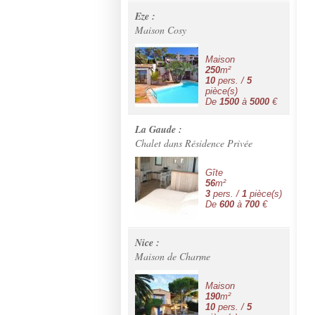
Eze :
Maison Cosy
Maison
250
m²
10
pers. /
5
pièce(s)
De
1500
à
5000
€
La Gaude :
Chalet dans Résidence Privée
Gîte
56
m²
3
pers. /
1
pièce(s)
De
600
à
700
€
Nice :
Maison de Charme
Maison
190
m²
10
pers. /
5