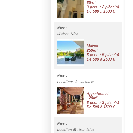
80
m²
3
pers. /
2
pièce(s)
De
500
à
1500
€
Nice :
Maison Nice
Maison
250
m²
8
pers. /
5
pièce(s)
De
500
à
2500
€
Nice :
Locations de vacances
Appartement
120
m²
8
pers. /
3
pièce(s)
De
500
à
1500
€
Nice :
Location Maison Nice