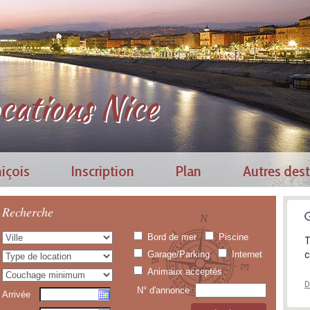
cations Nice
içois
Inscription
Plan
Autres dest
Recherche
Bord de mer
Piscine
T
Garage/Parking
Internet
c
Animaux acceptés
D
N° d'annonce
Arrivée