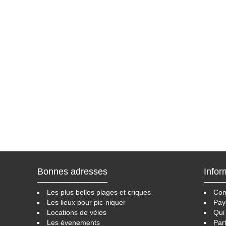
Bonnes adresses
Infor
Les plus belles plages et criques
Cond
Les lieux pour pic-niquer
Pay
Locations de vélos
Qui
Les évenements
Par