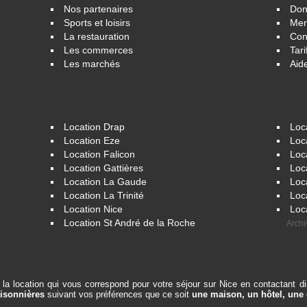
Nos partenaires
Don
Sports et loisirs
Men
La restauration
Con
Les commerces
Tari
Les marchés
Aid
Location Drap
Loc
Location Eze
Loc
Location Falicon
Loc
Location Gattières
Loc
Location La Gaude
Loc
Location La Trinité
Loc
Location Nice
Loc
Location St André de la Roche
Archi
er la location qui vous correspond pour votre séjour sur Nice en contactant d
aisonnières
suivant vos préférences que ce soit
une maison, un hôtel, une