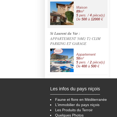
Maison
89
m²
5
pers. /
4
pièce(s)
De
500
à
12000
€
St Laurent du Var :
APPARTEMENT 50M2 T2 CLIM
PARKING ET GARAGE
Appartement
50
m²
5
pers. /
2
pièce(s)
De
400
à
500
€
Les infos du pays niçois
Faune et flore en Méditerranée
L'immobilier du pays niçois
Les Produits du Terroir
Quelques Photos