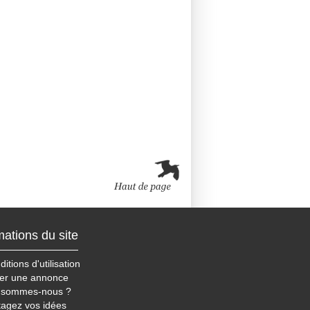
mations du site
itions d'utilisation
er une annonce
 sommes-nous ?
tagez vos idées