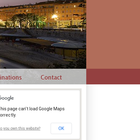
inations
Contact
his page can't load Google Maps
orrectly.
OK
o you own this website?