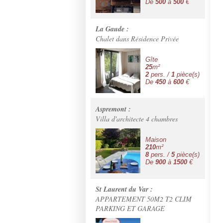
De
500
à
500
€
La Gaude :
Chalet dans Résidence Privée
Gîte
25
m²
2
pers. /
1
pièce(s)
De
450
à
600
€
Aspremont :
Villa d'architecte 4 chambres
Maison
210
m²
8
pers. /
5
pièce(s)
De
900
à
1500
€
St Laurent du Var :
APPARTEMENT 50M2 T2 CLIM
PARKING ET GARAGE