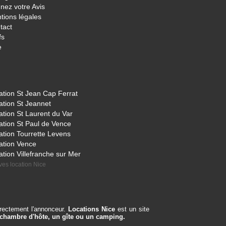
nez votre Avis
tions légales
tact
fs
e
ation St Jean Cap Ferrat
ation St Jeannet
ation St Laurent du Var
ation St Paul de Vence
ation Tourrette Levens
ation Vence
ation Villefranche sur Mer
ves location Nice
irectement l'annonceur.
Locations Nice
est un site
 chambre d'hôte, un gîte ou un camping.