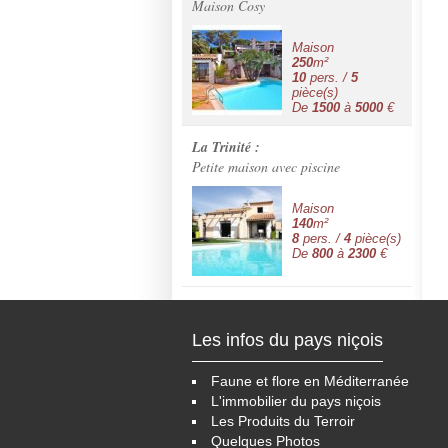
Maison Cosy
Maison
250
m²
10
pers. /
5
pièce(s)
De
1500
à
5000
€
La Trinité :
Petite maison avec piscine
Maison
140
m²
8
pers. /
4
pièce(s)
De
800
à
2300
€
Les infos du pays niçois
Faune et flore en Méditerranée
L'immobilier du pays niçois
Les Produits du Terroir
Quelques Photos