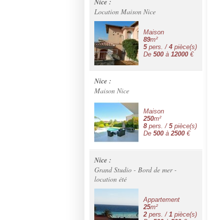
Nice :
Location Maison Nice
Maison
89
m²
5
pers. /
4
pièce(s)
De
500
à
12000
€
Nice :
Maison Nice
Maison
250
m²
8
pers. /
5
pièce(s)
De
500
à
2500
€
Nice :
Grand Studio - Bord de mer -
location été
Appartement
25
m²
2
pers. /
1
pièce(s)