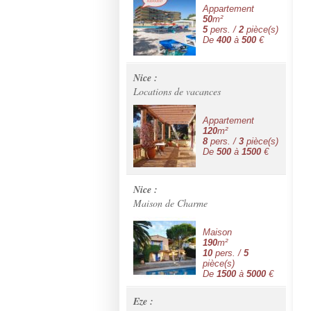
Appartement
50
m²
5
pers. /
2
pièce(s)
De
400
à
500
€
Nice :
Locations de vacances
Appartement
120
m²
8
pers. /
3
pièce(s)
De
500
à
1500
€
Nice :
Maison de Charme
Maison
190
m²
10
pers. /
5
pièce(s)
De
1500
à
5000
€
Eze :