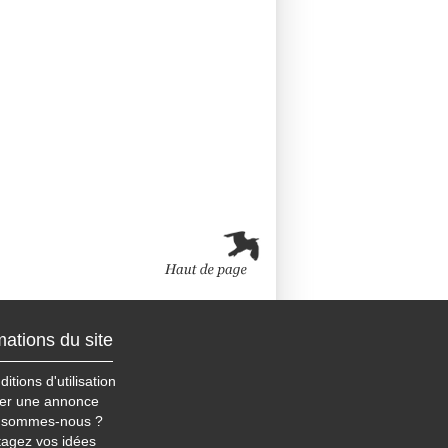
mations du site
itions d'utilisation
er une annonce
 sommes-nous ?
tagez vos idées