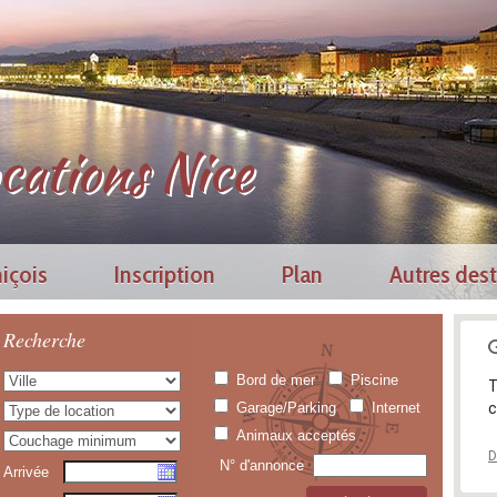
cations Nice
içois
Inscription
Plan
Autres dest
Recherche
Bord de mer
Piscine
T
Garage/Parking
Internet
c
Animaux acceptés
D
N° d'annonce
Arrivée