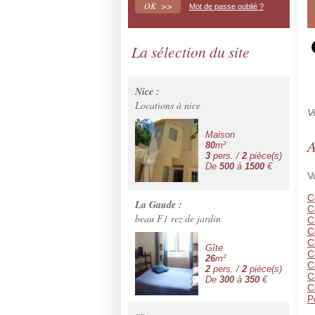
Mot de passe oublié ?
La sélection du site
Nice :
Locations à nice
V
Maison
A
80
m²
3
pers. /
2
pièce(s)
De
500
à
1500
€
V
C
La Gaude :
C
beau F1 rez de jardin
C
C
C
Gîte
C
26
m²
C
2
pers. /
2
pièce(s)
C
De
300
à
350
€
C
P