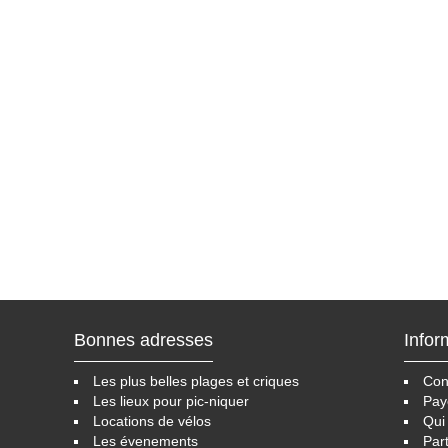
Bonnes adresses
Infor
Les plus belles plages et criques
Cond
Les lieux pour pic-niquer
Pay
Locations de vélos
Qui
Les évenements
Par