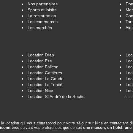
Nos partenaires
Don
Sports et loisirs
Men
La restauration
Con
Les commerces
Tari
Les marchés
Aid
Location Drap
Loc
Location Eze
Loc
Location Falicon
Loc
Location Gattières
Loc
Location La Gaude
Loc
Location La Trinité
Loc
Location Nice
Loc
Location St André de la Roche
Archi
er la location qui vous correspond pour votre séjour sur Nice en contactant d
aisonnières
suivant vos préférences que ce soit
une maison, un hôtel, une