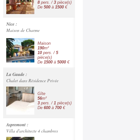
8
pers. /
3
pièce(s)
De
500
à
1500
€
Nice :
Maison de Charme
Maison
190
m²
10
pers. /
5
pièce(s)
De
1500
à
5000
€
La Gaude :
Chalet dans Résidence Privée
Gîte
56
m²
3
pers. /
1
pièce(s)
De
600
à
700
€
Aspremont :
Villa d'architecte 4 chambres