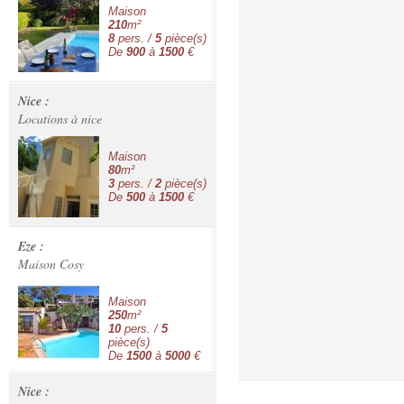
Maison
210
m²
8
pers. /
5
pièce(s)
De
900
à
1500
€
Nice :
Locations à nice
Maison
80
m²
3
pers. /
2
pièce(s)
De
500
à
1500
€
Eze :
Maison Cosy
Maison
250
m²
10
pers. /
5
pièce(s)
De
1500
à
5000
€
Nice :