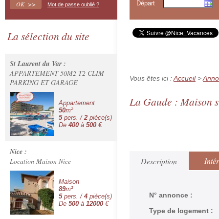
Départ
Mot de passe oublié ?
La sélection du site
St Laurent du Var :
APPARTEMENT 50M2 T2 CLIM
Vous êtes ici :
Accueil
>
Anno
PARKING ET GARAGE
La Gaude : Maison si
Appartement
50
m²
5
pers. /
2
pièce(s)
De
400
à
500
€
Nice :
Inté
Description
Location Maison Nice
Maison
89
m²
N° annonce :
5
pers. /
4
pièce(s)
De
500
à
12000
€
Type de logement :