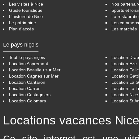
Les visites à Nice
Nos partenair
Guide touristique
Sports et loisi
L'histoire de Nice
La restaurati
Le patrimoine
Les commerc
Plan d'accès
Les marchés
Le pays niçois
Tout le pays niçois
Location Drap
Location Aspremont
Location Eze
Location Beaulieu sur Mer
Location Fali
Location Cagnes sur Mer
Location Gatt
Location Cantaron
Location La 
Location Carros
Location La Tr
Location Castagniers
Location Nice
Location Colomars
Location St A
Locations vacances Nic
Ce site internet est une vit