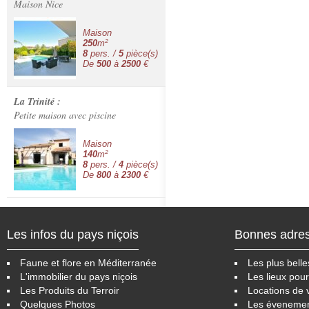
Maison Nice
Maison
250
m²
8
pers. /
5
pièce(s)
De
500
à
2500
€
La Trinité :
Petite maison avec piscine
Maison
140
m²
8
pers. /
4
pièce(s)
De
800
à
2300
€
Les infos du pays niçois
Bonnes adre
Faune et flore en Méditerranée
Les plus belle
L'immobilier du pays niçois
Les lieux pour
Les Produits du Terroir
Locations de 
Quelques Photos
Les éveneme