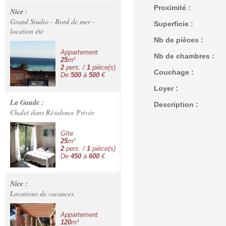
Proximité :
Nice :
Grand Studio - Bord de mer -
Superficie :
location été
Nb de pièces :
Appartement
Nb de chambres :
25
m²
2
pers. /
1
pièce(s)
Couchage :
De
500
à
500
€
Loyer :
La Gaude :
Description :
Chalet dans Résidence Privée
Gîte
25
m²
2
pers. /
1
pièce(s)
De
450
à
600
€
Nice :
Locations de vacances
Appartement
120
m²