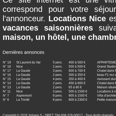
correspond pour votre séjou
l'annonceur.
Locations Nice
es
vacances saisonnières
suiva
maison, un hôtel, une chambr
Dernières annonces
N° 19
St Laurent du Var
5 pers.
400 à 500 €
APPARTEMEN
N° 18
Nice
2 pers.
500 à 500 €
Grand Studio 
N° 17
La Gaude
3 pers.
600 à 700 €
Chalet dans 
N° 16
La Gaude
2 pers.
300 à 350 €
beau F1 rez d
N° 15
La Gaude
4 pers.
350 à 400 €
ravissant stu
N° 14
La Gaude
2 pers.
450 à 600 €
Chalet dans 
N° 13
La Gaude
2 pers.
65 à 80 €
Maison situé
N° 11
Nice
3 pers.
500 à 1500 €
Locations à n
N° 7
Aspremont
8 pers.
900 à 1500 €
Villa d'archi
N° 6
La Trinité
8 pers.
800 à 2300 €
Petite maison
Copyright © 2026 Yohann.S - SIRET 794-008-326-00017 - Tous droits réservés