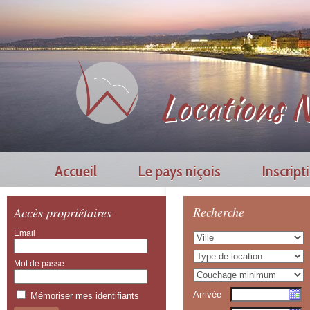
Locations N
Accueil
Le pays niçois
Inscript
Accès propriétaires
Recherche
Email
Mot de passe
Arrivée
Mémoriser mes identifiants