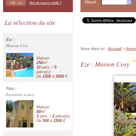
Départ
Mot de passe oublié ?
La sélection du site
Eze :
Maison Cosy
Vous êtes ici :
Accueil
>
Anno
Maison
Eze : Maison Cosy
250
m²
10
pers. /
5
pièce(s)
De
1500
à
5000
€
Nice :
Locations à nice
Maison
80
m²
3
pers. /
2
pièce(s)
De
500
à
1500
€