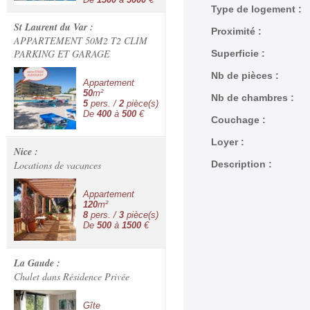
Type de logement :
St Laurent du Var :
Proximité :
APPARTEMENT 50M2 T2 CLIM
PARKING ET GARAGE
Superficie :
Nb de pièces :
Appartement
50
m²
Nb de chambres :
5
pers. /
2
pièce(s)
De
400
à
500
€
Couchage :
Loyer :
Nice :
Locations de vacances
Description :
Appartement
120
m²
8
pers. /
3
pièce(s)
De
500
à
1500
€
La Gaude :
Chalet dans Résidence Privée
Gîte