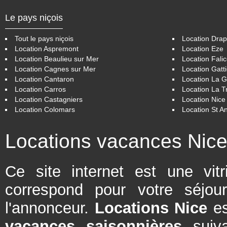
Le pays niçois
Tout le pays niçois
Location Drap
Location Aspremont
Location Eze
Location Beaulieu sur Mer
Location Fali
Location Cagnes sur Mer
Location Gatt
Location Cantaron
Location La 
Location Carros
Location La Tr
Location Castagniers
Location Nice
Location Colomars
Location St A
Locations vacances Nic
Ce site internet est une vit
correspond pour votre séjou
l'annonceur.
Locations Nice
es
vacances saisonnières
suiva