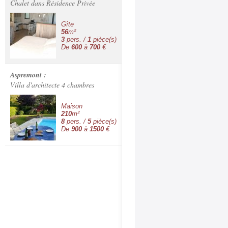
Chalet dans Résidence Privée
Gîte
56
m²
3
pers. /
1
pièce(s)
De
600
à
700
€
Aspremont :
Villa d'architecte 4 chambres
Maison
210
m²
8
pers. /
5
pièce(s)
De
900
à
1500
€