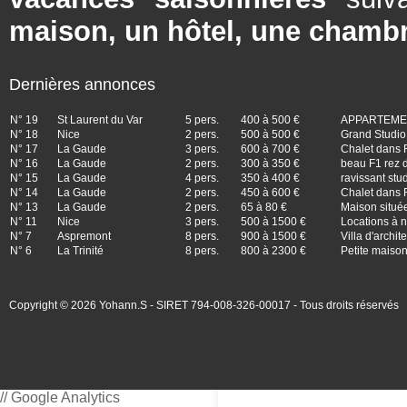
maison, un hôtel, une chambr
Dernières annonces
N° 19
St Laurent du Var
5 pers.
400 à 500 €
APPARTEMEN
N° 18
Nice
2 pers.
500 à 500 €
Grand Studio 
N° 17
La Gaude
3 pers.
600 à 700 €
Chalet dans 
N° 16
La Gaude
2 pers.
300 à 350 €
beau F1 rez d
N° 15
La Gaude
4 pers.
350 à 400 €
ravissant stu
N° 14
La Gaude
2 pers.
450 à 600 €
Chalet dans 
N° 13
La Gaude
2 pers.
65 à 80 €
Maison situé
N° 11
Nice
3 pers.
500 à 1500 €
Locations à n
N° 7
Aspremont
8 pers.
900 à 1500 €
Villa d'archi
N° 6
La Trinité
8 pers.
800 à 2300 €
Petite maison
Copyright © 2026 Yohann.S - SIRET 794-008-326-00017 - Tous droits réservés
// Google Analytics