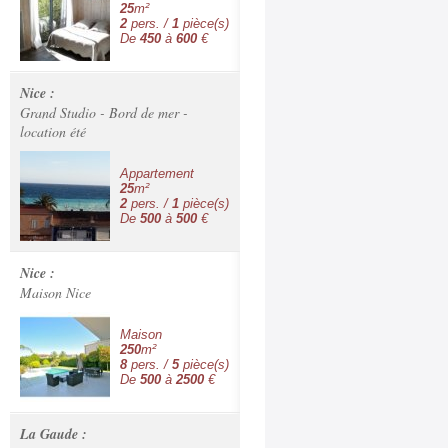
25
m²
2
pers. /
1
pièce(s)
De
450
à
600
€
Nice :
Grand Studio - Bord de mer -
location été
Appartement
25
m²
2
pers. /
1
pièce(s)
De
500
à
500
€
Nice :
Maison Nice
Maison
250
m²
8
pers. /
5
pièce(s)
De
500
à
2500
€
La Gaude :