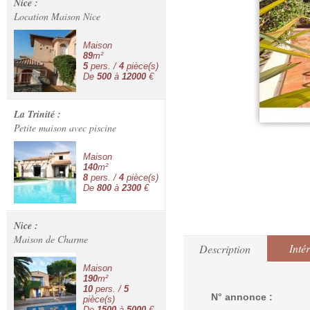
Nice :
Location Maison Nice
Maison
89
m²
5
pers. /
4
pièce(s)
De
500
à
12000
€
La Trinité :
Petite maison avec piscine
Maison
140
m²
8
pers. /
4
pièce(s)
De
800
à
2300
€
Nice :
Maison de Charme
Inté
Description
Maison
190
m²
10
pers. /
5
N° annonce :
pièce(s)
De
1500
à
5000
€