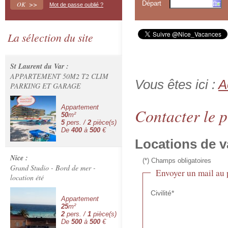
Départ
Mot de passe oublié ?
La sélection du site
St Laurent du Var :
APPARTEMENT 50M2 T2 CLIM
Vous êtes ici :
A
PARKING ET GARAGE
Appartement
Contacter le p
50
m²
5
pers. /
2
pièce(s)
De
400
à
500
€
Locations de 
Nice :
(*) Champs obligatoires
Grand Studio - Bord de mer -
Envoyer un mail au 
location été
Civilité*
Appartement
25
m²
2
pers. /
1
pièce(s)
De
500
à
500
€