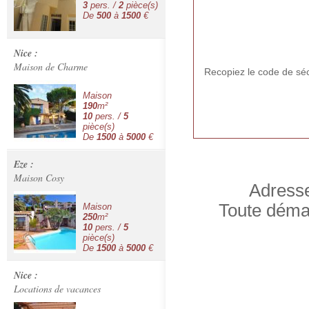
3
pers. /
2
pièce(s)
De
500
à
1500
€
Nice :
Maison de Charme
Recopiez le code de sécu
Maison
190
m²
10
pers. /
5
pièce(s)
De
1500
à
5000
€
Eze :
Maison Cosy
Adresse
Toute démar
Maison
250
m²
10
pers. /
5
pièce(s)
De
1500
à
5000
€
Nice :
Locations de vacances