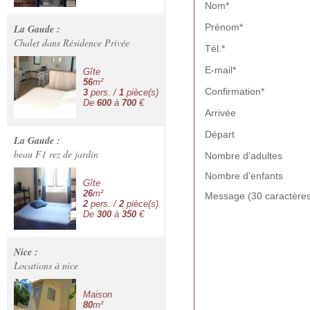
Nom*
Prénom*
La Gaude :
Chalet dans Résidence Privée
Tél.*
E-mail*
Gîte
56
m²
Confirmation*
3
pers. /
1
pièce(s)
De
600
à
700
€
Arrivée
Départ
La Gaude :
beau F1 rez de jardin
Nombre d'adultes
Nombre d'enfants
Gîte
26
m²
Message (30 caractères
2
pers. /
2
pièce(s)
De
300
à
350
€
Nice :
Locations à nice
Maison
80
m²