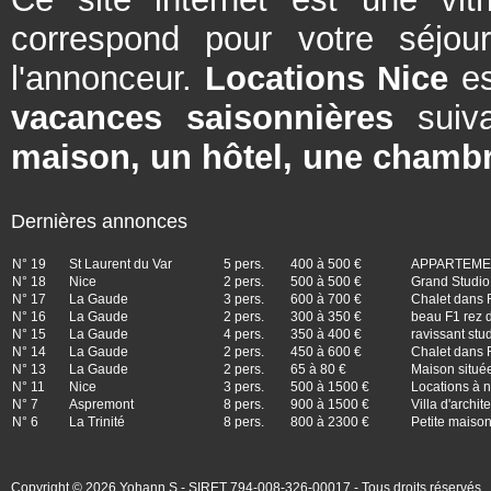
correspond pour votre séjou
l'annonceur.
Locations Nice
es
vacances saisonnières
suiva
maison, un hôtel, une chambr
Dernières annonces
N° 19
St Laurent du Var
5 pers.
400 à 500 €
APPARTEMEN
N° 18
Nice
2 pers.
500 à 500 €
Grand Studio 
N° 17
La Gaude
3 pers.
600 à 700 €
Chalet dans 
N° 16
La Gaude
2 pers.
300 à 350 €
beau F1 rez d
N° 15
La Gaude
4 pers.
350 à 400 €
ravissant stu
N° 14
La Gaude
2 pers.
450 à 600 €
Chalet dans 
N° 13
La Gaude
2 pers.
65 à 80 €
Maison situé
N° 11
Nice
3 pers.
500 à 1500 €
Locations à n
N° 7
Aspremont
8 pers.
900 à 1500 €
Villa d'archi
N° 6
La Trinité
8 pers.
800 à 2300 €
Petite maison
Copyright © 2026 Yohann.S - SIRET 794-008-326-00017 - Tous droits réservés