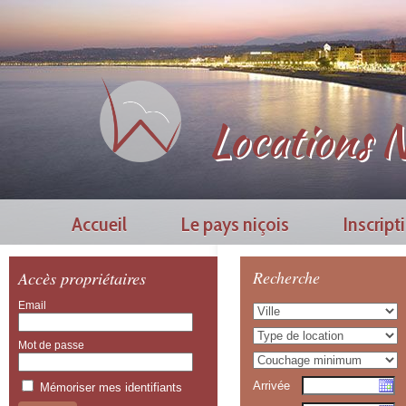
Locations N
Accueil
Le pays niçois
Inscript
Accès propriétaires
Recherche
Email
Mot de passe
Arrivée
Mémoriser mes identifiants