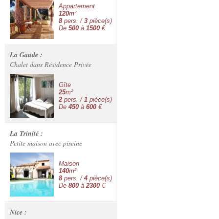
Appartement
120
m²
8
pers. /
3
pièce(s)
De
500
à
1500
€
La Gaude :
Chalet dans Résidence Privée
Gîte
25
m²
2
pers. /
1
pièce(s)
De
450
à
600
€
La Trinité :
Petite maison avec piscine
Maison
140
m²
8
pers. /
4
pièce(s)
De
800
à
2300
€
Nice :