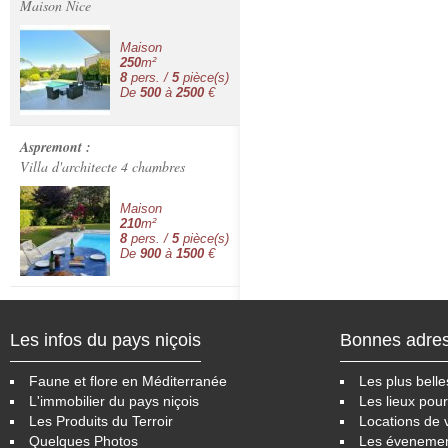
Maison Nice
Maison
250
m²
8
pers. /
5
pièce(s)
De
500
à
2500
€
Aspremont :
Villa d'architecte 4 chambres
Maison
210
m²
8
pers. /
5
pièce(s)
De
900
à
1500
€
Les infos du pays niçois
Bonnes adre
Faune et flore en Méditerranée
Les plus belle
L'immobilier du pays niçois
Les lieux pour
Les Produits du Terroir
Locations de 
Quelques Photos
Les éveneme