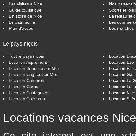
Les visites à Nice
Nos partenair
Guide touristique
Sports et loisi
L'histoire de Nice
La restaurati
Le patrimoine
Les commerc
Plan d'accès
Les marchés
Le pays niçois
Tout le pays niçois
Location Drap
Location Aspremont
Location Eze
Location Beaulieu sur Mer
Location Fali
Location Cagnes sur Mer
Location Gatt
Location Cantaron
Location La 
Location Carros
Location La Tr
Location Castagniers
Location Nice
Location Colomars
Location St A
Locations vacances Nic
Ce site internet est une vit